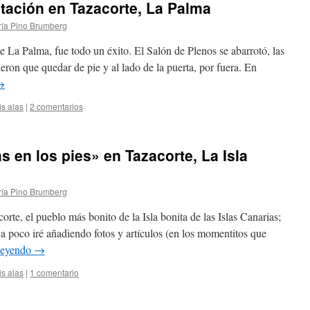
tación en Tazacorte, La Palma
ía Pino Brumberg
e La Palma, fue todo un éxito. El Salón de Plenos se abarrotó, las
eron que quedar de pie y al lado de la puerta, por fuera. En
→
is alas
|
2 comentarios
 en los pies» en Tazacorte, La Isla
ía Pino Brumberg
orte, el pueblo más bonito de la Isla bonita de las Islas Canarias;
 a poco iré añadiendo fotos y artículos (en los momentitos que
leyendo
→
is alas
|
1 comentario