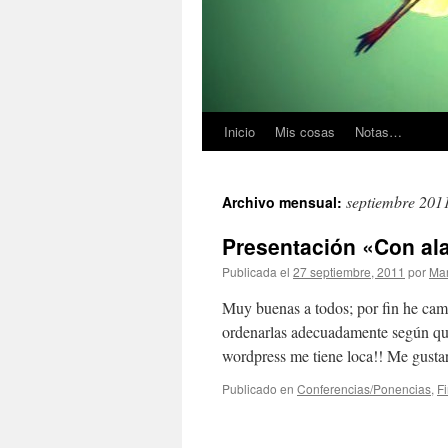
Inicio
Mis cosas
Notas…
septiembre 201
Archivo mensual:
Presentación «Con ala
Publicada el
27 septiembre, 2011
por
Mar
Muy buenas a todos; por fin he cam
ordenarlas adecuadamente según qui
wordpress me tiene loca!! Me gustar
Publicado en
Conferencias/Ponencias
,
Fi