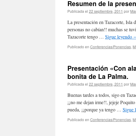
Resumen de la presen
Publicada el
22 septiembre, 2011
por
Mar
La presentación en Tazacorte, Isla d
personas no cabían!! muchas se tuvi
Tazacorte tengo …
Sigue leyendo
Publicado en
Conferencias/Ponencias
,
M
Presentación «Con alas
bonita de La Palma.
Publicada el
22 septiembre, 2011
por
Mar
Buenas tardes a todos, sigo en Tazac
¡¡no me dejan irme!!, jejeje Poquito
pueda, ¡¡porque ya tengo …
Sigue 
Publicado en
Conferencias/Ponencias
,
M