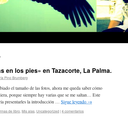
1
s en los pies» en Tazacorte, La Palma.
ía Pino Brumberg
biado el tamaño de las fotos, ahora me queda saber cómo
era, porque siempre hay varias que se me saltan… Este
ía presentarles la introducción …
Sigue leyendo
→
rmas de libro
,
Mis alas
,
Uncategorized
|
4 comentarios