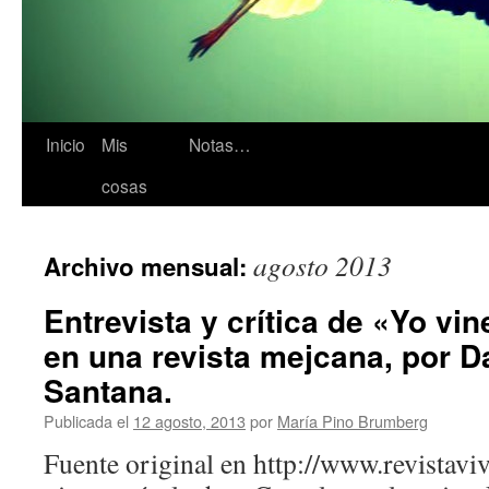
Inicio
Mis
Notas…
cosas
agosto 2013
Archivo mensual:
Entrevista y crítica de «Yo vin
en una revista mejcana, por D
Santana.
Publicada el
12 agosto, 2013
por
María Pino Brumberg
Fuente original en http://www.revistav