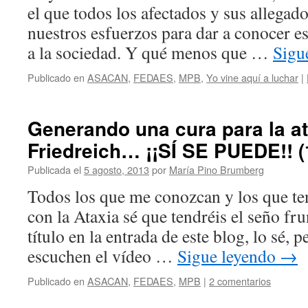
el que todos los afectados y sus allega
nuestros esfuerzos para dar a conocer e
a la sociedad. Y qué menos que …
Sigu
Publicado en
ASACAN
,
FEDAES
,
MPB
,
Yo vine aquí a luchar
|
Generando una cura para la at
Friedreich… ¡¡SÍ SE PUEDE!! (
Publicada el
5 agosto, 2013
por
María Pino Brumberg
Todos los que me conozcan y los que t
con la Ataxia sé que tendréis el seño fr
título en la entrada de este blog, lo sé, 
escuchen el vídeo …
Sigue leyendo
→
Publicado en
ASACAN
,
FEDAES
,
MPB
|
2 comentarios