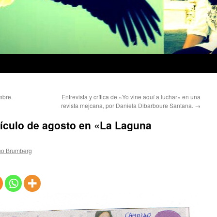
mbre.
Entrevista y crítica de «Yo vine aquí a luchar» en una
revista mejcana, por Daniela Dibarboure Santana.
→
tículo de agosto en «La Laguna
no Brumberg