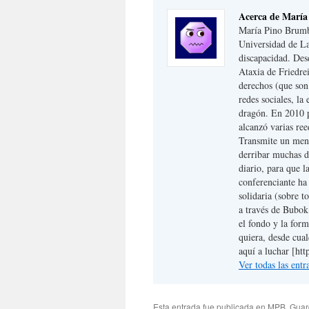
Acerca de Marí
María Pino Brumbe
Universidad de La
discapacidad. Des
Ataxia de Friedrei
derechos (que son
redes sociales, la 
dragón. En 2010 p
alcanzó varias re
Transmite un mens
derribar muchas de
diario, para que l
conferenciante ha 
solidaria (sobre t
a través de Bubok
el fondo y la form
quiera, desde cua
aquí a luchar [ht
Ver todas las en
Esta entrada fue publicada en
MPB
. Gua