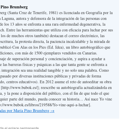
a Pino Brumberg
rg (Santa Cruz de Tenerife, 1981) es licenciada en Geografía por la
 Laguna, autora y defensora de la integración de las personas con
de los 13 años se enfrenta a una rara enfermedad degenerativa, la
ch. Entre las herramientas que utiliza con eficacia para luchar por sus
 los de muchos otros también) destacan el correo electrónico, las
escritura, la protesta directa, la paciencia incalculable y la mirada de
ublicó Con Alas en los Pies (Ed. Idea), un libro autobiográfico que
ediciones, con más de 1500 ejemplares vendidos en Canarias.
aje de superación personal y concienciación, y aspira a ayudar a
 las barreras físicas y psíquicas a las que tanta gente se enfrenta a
a integración sea una realidad tangible y no solo una palabra. Como
pasado por diversas instituciones públicas y privadas de forma
odo, centros educativos). En 2012 asume el reto de autoeditar su obra
 [http://www.bubok.es/]; reescribe su autobiografía actualizándola en
a, y la pone a disposición del público, con el fin de que todo el que
lquier parte del mundo, pueda conocer su historia… Así nace Yo vine
tp://www.bubok.es/libros/219588/Yo-vine-aqui-a-luchar].
tradas por María Pino Brumberg
→
rda el
enlace permanente
.