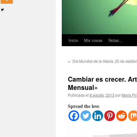
Inicio
Mis cosas
Notas…
←
Día Mundial de la Ataxia, 25 de septie
Cambiar es crecer. Ar
Mensual»
Publicada el
8 agosto, 2013
por
María Pi
Spread the love