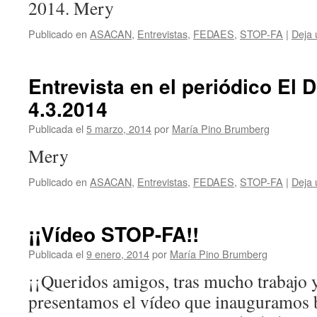
2014. Mery
Publicado en
ASACAN
,
Entrevistas
,
FEDAES
,
STOP-FA
|
Deja 
Entrevista en el periódico El D
4.3.2014
Publicada el
5 marzo, 2014
por
María Pino Brumberg
Mery
Publicado en
ASACAN
,
Entrevistas
,
FEDAES
,
STOP-FA
|
Deja 
¡¡Vídeo STOP-FA!!
Publicada el
9 enero, 2014
por
María Pino Brumberg
¡¡Queridos amigos, tras mucho trabajo y
presentamos el vídeo que inauguramos ba