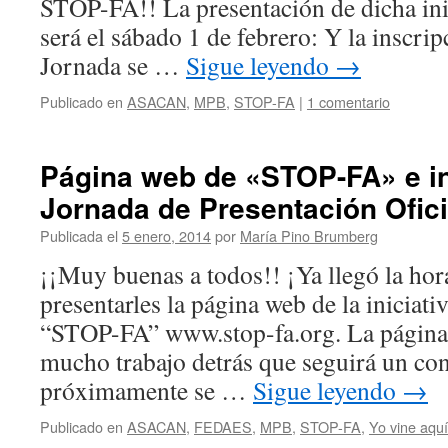
STOP-FA!! La presentación de dicha inic
será el sábado 1 de febrero: Y la inscripc
Jornada se …
Sigue leyendo
→
Publicado en
ASACAN
,
MPB
,
STOP-FA
|
1 comentario
Página web de «STOP-FA» e inv
Jornada de Presentación Ofici
Publicada el
5 enero, 2014
por
María Pino Brumberg
¡¡Muy buenas a todos!! ¡Ya llegó la hora
presentarles la página web de la iniciat
“STOP-FA” www.stop-fa.org. La página e
mucho trabajo detrás que seguirá un con
próximamente se …
Sigue leyendo
→
Publicado en
ASACAN
,
FEDAES
,
MPB
,
STOP-FA
,
Yo vine aquí