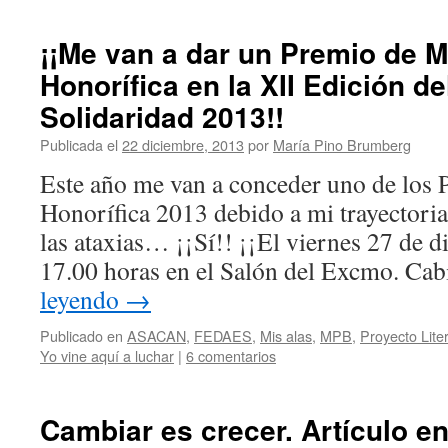
¡¡Me van a dar un Premio de 
Honorífica en la XII Edición de
Solidaridad 2013!!
Publicada el
22 diciembre, 2013
por
María Pino Brumberg
Este año me van a conceder uno de los
Honorífica 2013 debido a mi trayectoria
las ataxias… ¡¡Sí!! ¡¡El viernes 27 de di
17.00 horas en el Salón del Excmo. Ca
leyendo
→
Publicado en
ASACAN
,
FEDAES
,
Mis alas
,
MPB
,
Proyecto Lit
Yo vine aquí a luchar
|
6 comentarios
Cambiar es crecer. Artículo en