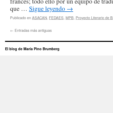
francés; todo ello por un equipo de trad
que …
Sigue leyendo
→
Publicado en
ASACAN
,
FEDAES
,
MPB
,
Proyecto Literario d
←
Entradas más antiguas
El blog de María Pino Brumberg