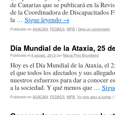
de Canarias que se publicará en la R
de la Coordinadora de Discapacitados Fí
la …
Sigue leyendo
→
Publicado en
ASACAN
,
FEDAES
,
MPB
|
Deja un comentario
Día Mundial de la Ataxia, 25 d
Publicada el
8 agosto, 2013
por
María Pino Brumberg
Hoy es el Día Mundial de la Ataxia, el 2
el que todos los afectados y sus allega
nuestros esfuerzos para dar a conocer e
a la sociedad. Y qué menos que …
Sigu
Publicado en
ASACAN
,
FEDAES
,
MPB
,
Yo vine aquí a luchar
|