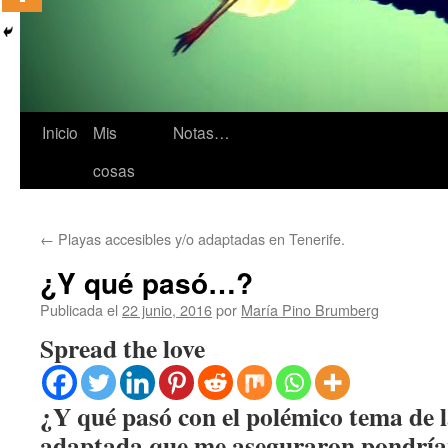
Inicio
Mis
Notas…
cosas
←
Playas accesibles y/o adaptadas en Tenerife.
¿Y qué pasó…?
Publicada el
22 junio, 2016
por
María Pino Brumberg
Spread the love
¿Y qué pasó con el polémico tema de l
adaptada que me aseguraron pondrían